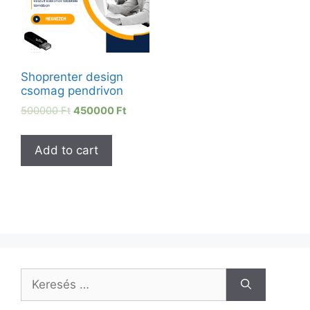
Shoprenter design
csomag pendrivon
500000
Ft
450000
Ft
Add to cart