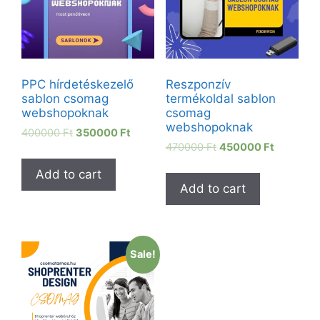
PPC hírdetéskezelő
Reszponzív
sablon csomag
termékoldal sablon
webshopoknak
csomag
webshopoknak
400000
Ft
350000
Ft
470000
Ft
450000
Ft
Add to cart
Add to cart
Sale!