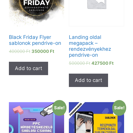
Black Friday Flyer
Landing oldal
sablonok pendrive-on
megapack –
rendezvényekhez
400000
Ft
350000
Ft
pendrive-on
500000
Ft
427500
Ft
Add to cart
Add to cart
Sale!
Sale!